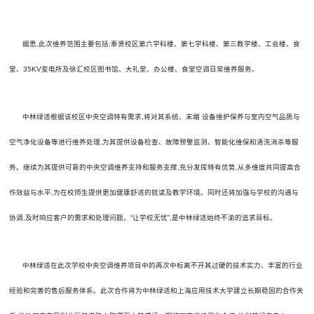
据悉,此次维养范围主要包括:奉贤校区第六学科楼、第七学科楼、第三教学楼、工会楼、食
堂、35KV变电所及徐汇校区图书馆、大礼堂、办公楼、食堂空调日常维养服务。
中林绿适根据该校区中央空调特有需求,将对其系统、末端 设备维护保养与室内空气品质与
空气净化设备等进行维养处理,为其提供设备检查、故障预警监测、智能化维保和清洗消杀等服
务。继续为其提供可靠的中央空调维养支持和服务支撑,充分发挥特有优势,从多维度共同提高合
作效益与水平,为在校师生提供更加健康舒适的就读及教学环境。同时还将加强与学校的沟通与
协调,及时响应客户的需求和处理问题。“让学校无忧”,是中林绿适始终不渝的追求目标。
中林绿适在此次学校中央空调维养项目中的再次中标离不开其过硬的技术实力、丰富的行业
经验和完善的售后服务体系。此次合作将为中林绿适和上海应用技术大学建立长期稳固的合作关