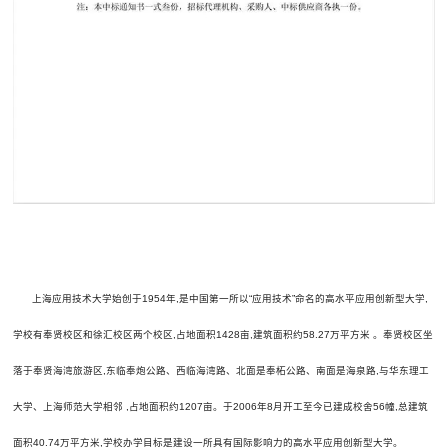
上海应用技术大学始创于1954年,是中国第一所以“应用技术”命名的高水平应用创新型大学,
学校有奉贤校区和徐汇校区两个校区,占地面积1428亩,建筑面积约58.27万平方米 。奉贤校区坐
落于奉贤海湾旅游区,东临奉炮公路、西临海湾路、北面是奉柘公路、南面是海泉路,与华东理工
大学、上海师范大学相邻 ,占地面积约1207亩。于2006年8月开工至今已建成校舍56幢,总建筑
面积40.74万平方米,学校办学目标是建设一所具有国际影响力的高水平应用创新型大学。