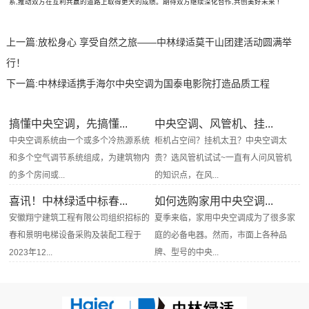
系,推动双方在互利共赢的道路上取得更大的成绩。期待双方继续深化合作,共创美好未来 !
上一篇:
放松身心 享受自然之旅——中林绿适莫干山团建活动圆满举
行！
下一篇:
中林绿适携手海尔中央空调为国泰电影院打造品质工程
搞懂中央空调，先搞懂...
中央空调、风管机、挂...
中央空调系统由一个或多个冷热源系统
柜机占空间？挂机太丑？中央空调太
和多个空气调节系统组成，为建筑物内
贵？选风管机试试~一直有人问风管机
的多个房间或...
的知识点，在风...
喜讯！中林绿适中标春...
如何选购家用中央空调...
安徽翔宁建筑工程有限公司组织招标的
夏季来临，家用中央空调成为了很多家
春和景明电梯设备采购及装配工程于
庭的必备电器。然而，市面上各种品
2023年12...
牌、型号的中央...