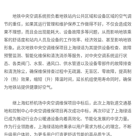
地铁中央空调系统担负着地铁站内公共区域和设备区域的空气调
节的重任，如果其运行管理和维护保养工作做得不好，不仅会造成效
果不理想，而且会出现能耗大、设备故障多等问题，从而影响地铁乘
客的舒适度和站内人员及设备的工作效率、经济效益、甚至影响地铁
形象。此次地铁中央空调维保项目上海绿适为其提供设备检查、故障
预警监测、智能化维保和清洗消杀等服务，对中央空调系统运行状
态、各类阀门、水泵、通风口、供水管道以及设备零部件的故障排查
和清洗除尘，确保维保排查过程中无疏漏、无盲区、零故障，提高制
冷（热）效果，缩短（升）降温时间，延长机组使用寿命同时，确保
为地铁站提供健康好空气。
继
上海虹桥机场中央空调维保项目
中标后，此次上海轨道交通基
地和控制中心中央空调维保项目再次成功中标，再次印证了上海绿适
已成为推动行业办公暖通设备向着高效化、节能化发展的中坚力量。
作为行业领跑者，上海绿适始终秉承以用户需求为核心的理念，不断
升级用户体验，为更多用户打造更舒适节能的高品质生活。