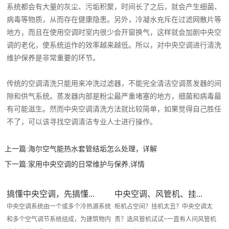
系统都会有大量的灰尘、污垢积聚，时间长了之后，就会产生细菌、
病毒等物质，从而存在健康隐患。另外，冷凝水充斥在过滤网散片等
地方，而且在使用空调时室内很少会开窗换气，这样就会加剧中央空
调的老化，使系统运作的效率越来越低。所以，对中央空调进行清洗
维护保养是非常重要的环节。
传统的空调清洗只能用来冲洗过滤器，不能完全清洁空调蒸发器的间
隙和供气系统。蒸发器内部是粉尘最严重堵塞的地方，细菌和病毒最
有可能滋生。然而中央空调清洗方法就比较简单，如果觉得自己胜任
不了，可以该寻找空调清洁专业人士进行操作。
上一篇:
海尔空气能热水套管结垢怎么处理，详解
下一篇:
家用中央空调的日常维护与保养,详情
搞懂中央空调，先搞懂...
中央空调、风管机、挂...
中央空调系统由一个或多个冷热源系统
柜机占空间？挂机太丑？中央空调太
和多个空气调节系统组成，为建筑物内
贵？选风管机试试~一直有人问风管机