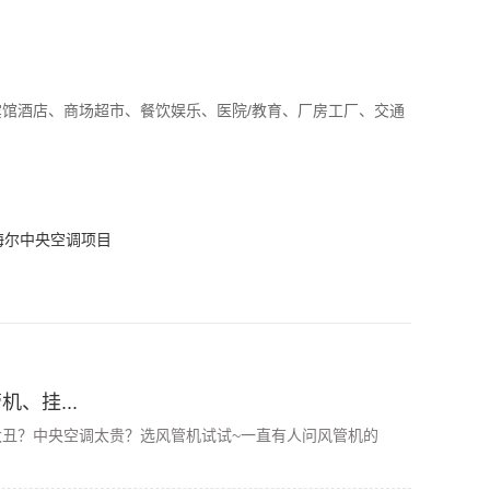
馆酒店、商场超市、餐饮娱乐、医院/教育、厂房工厂、交通
海尔中央空调项目
、挂...
太丑？中央空调太贵？选风管机试试~一直有人问风管机的